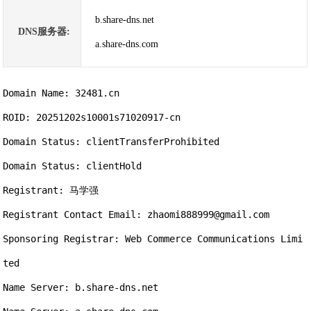
b.share-dns.net
DNS服务器:
a.share-dns.com
Domain Name: 32481.cn

ROID: 20251202s10001s71020917-cn

Domain Status: clientTransferProhibited

Domain Status: clientHold

Registrant: 马学强

Registrant Contact Email: zhaomi888999@gmail.com

Sponsoring Registrar: Web Commerce Communications Limi
ted

Name Server: b.share-dns.net
