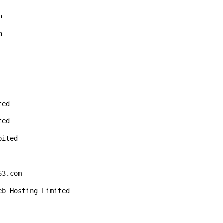
n
n
ed

ed

ited

3.com

b Hosting Limited
