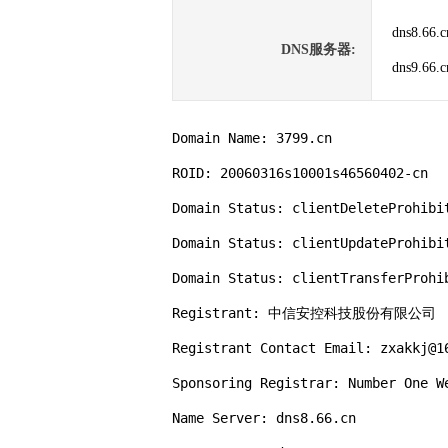
dns8.66.c
DNS服务器:
dns9.66.c
Domain Name: 3799.cn

ROID: 20060316s10001s46560402-cn

Domain Status: clientDeleteProhibit
Domain Status: clientUpdateProhibit
Domain Status: clientTransferProhib
Registrant: 中信安控科技股份有限公司

Registrant Contact Email: zxakkj@16
Sponsoring Registrar: Number One We
Name Server: dns8.66.cn
