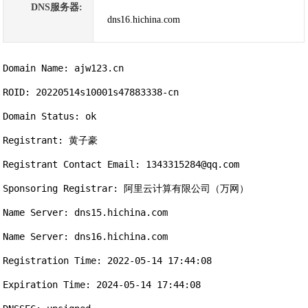
DNS服务器:
dns16.hichina.com
Domain Name: ajw123.cn

ROID: 20220514s10001s47883338-cn

Domain Status: ok

Registrant: 黄子豪

Registrant Contact Email: 1343315284@qq.com

Sponsoring Registrar: 阿里云计算有限公司（万网）

Name Server: dns15.hichina.com

Name Server: dns16.hichina.com

Registration Time: 2022-05-14 17:44:08

Expiration Time: 2024-05-14 17:44:08
