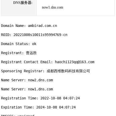
DNS服务器:
now1.dns.com
Domain Name: ambirad.com.cn

ROID: 20221008s10011s95994769-cn

Domain Status: ok

Registrant: 曹远胜

Registrant Contact Email: haochi123qq@163.com

Sponsoring Registrar: 成都西维数码科技有限公司

Name Server: now2.dns.com

Name Server: now1.dns.com

Registration Time: 2022-10-08 04:07:24

Expiration Time: 2024-10-08 04:07:24
