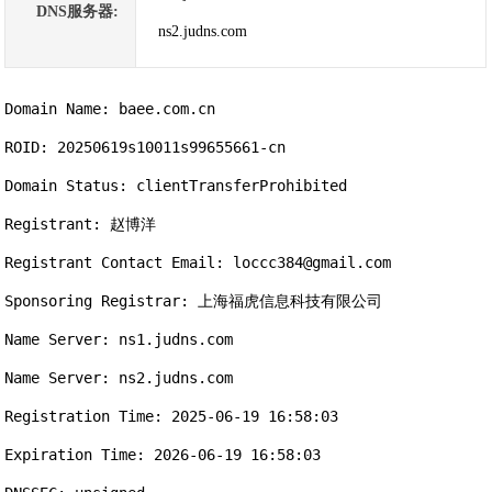
DNS服务器:
ns2.judns.com
Domain Name: baee.com.cn

ROID: 20250619s10011s99655661-cn

Domain Status: clientTransferProhibited

Registrant: 赵博洋

Registrant Contact Email: loccc384@gmail.com

Sponsoring Registrar: 上海福虎信息科技有限公司

Name Server: ns1.judns.com

Name Server: ns2.judns.com

Registration Time: 2025-06-19 16:58:03

Expiration Time: 2026-06-19 16:58:03
