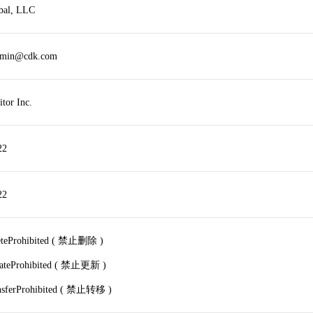
bal, LLC
dmin@cdk.com
tor Inc.
22
22
leteProhibited ( 禁止删除 )
dateProhibited ( 禁止更新 )
ansferProhibited ( 禁止转移 )