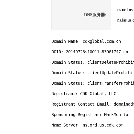
ns.ord.us
DNS服务器:
ns.las.us
Domain Name: cdkglobal.com.cn

ROID: 20140723s10011s83961747-cn

Domain Status: clientDeleteProhibit
Domain Status: clientUpdateProhibit
Domain Status: clientTransferProhib
Registrant: CDK Global, LLC

Registrant Contact Email: domainadm
Sponsoring Registrar: MarkMonitor I
Name Server: ns.ord.us.cdk.com
