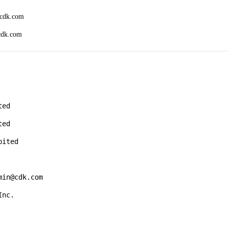
.cdk.com
.cdk.com
ed

ed

ited

in@cdk.com

nc.
