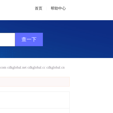
首页
|
帮助中心
.com
cdkglobal.net
cdkglobal.cc
cdkglobal.cn