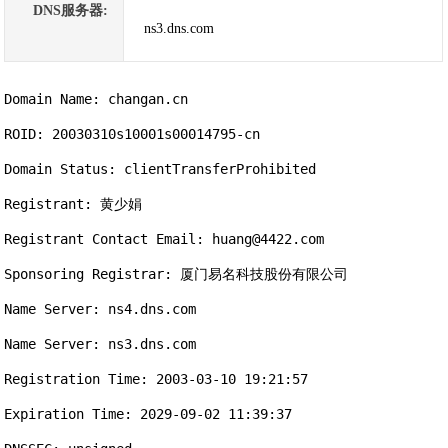
DNS服务器:
ns3.dns.com
Domain Name: changan.cn

ROID: 20030310s10001s00014795-cn

Domain Status: clientTransferProhibited

Registrant: 黄少娟

Registrant Contact Email: huang@4422.com

Sponsoring Registrar: 厦门易名科技股份有限公司

Name Server: ns4.dns.com

Name Server: ns3.dns.com

Registration Time: 2003-03-10 19:21:57

Expiration Time: 2029-09-02 11:39:37
