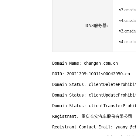
v3.cmedn
v4.cmedn
DNS服务器:
v3.cmedn
v4.cmedn
Domain Name: changan.com.cn

ROID: 20021209s10011s00042950-cn

Domain Status: clientDeleteProhibit
Domain Status: clientUpdateProhibit
Domain Status: clientTransferProhib
Registrant: 重庆长安汽车股份有限公司

Registrant Contact Email: yuanyj@ch