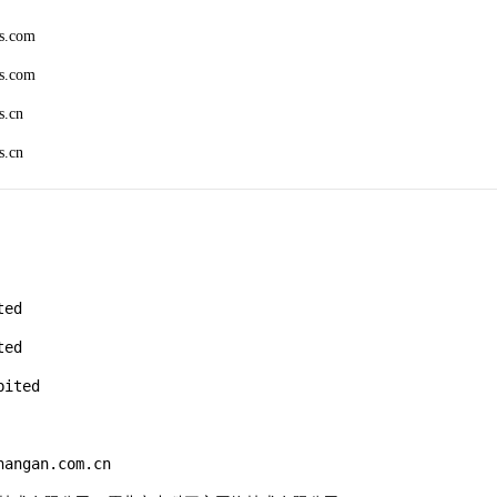
s.com
s.com
s.cn
s.cn
ed

ed

ited

angan.com.cn
