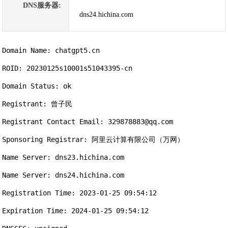
DNS服务器:
dns24.hichina.com
Domain Name: chatgpt5.cn

ROID: 20230125s10001s51043395-cn

Domain Status: ok

Registrant: 曾子民

Registrant Contact Email: 329878883@qq.com

Sponsoring Registrar: 阿里云计算有限公司（万网）

Name Server: dns23.hichina.com

Name Server: dns24.hichina.com

Registration Time: 2023-01-25 09:54:12

Expiration Time: 2024-01-25 09:54:12
