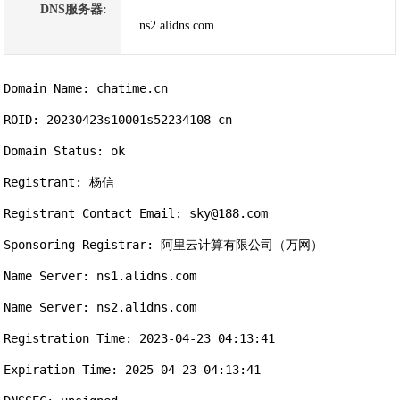
DNS服务器:
ns2.alidns.com
Domain Name: chatime.cn

ROID: 20230423s10001s52234108-cn

Domain Status: ok

Registrant: 杨信

Registrant Contact Email: sky@188.com

Sponsoring Registrar: 阿里云计算有限公司（万网）

Name Server: ns1.alidns.com

Name Server: ns2.alidns.com

Registration Time: 2023-04-23 04:13:41

Expiration Time: 2025-04-23 04:13:41
