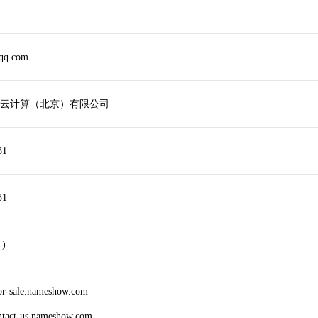
qq.com
云计算（北京）有限公司
31
31
 )
or-sale.nameshow.com
ntact-us.nameshow.com