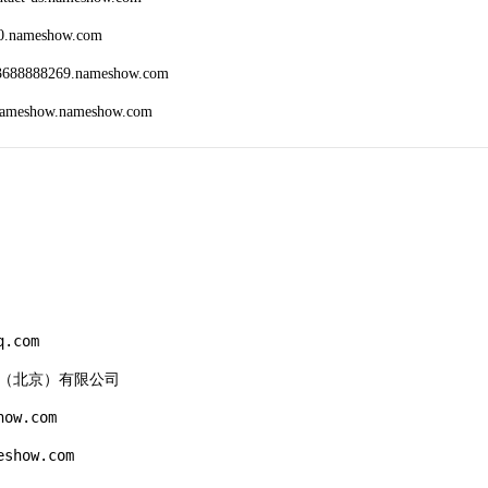
0.nameshow.com
3688888269.nameshow.com
nameshow.nameshow.com
.com

计算（北京）有限公司

ow.com

show.com
