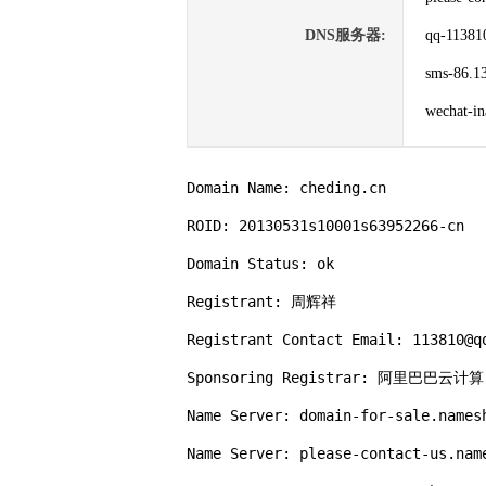
DNS服务器:
qq-11381
sms-86.1
wechat-i
Domain Name: cheding.cn

ROID: 20130531s10001s63952266-cn

Domain Status: ok

Registrant: 周辉祥

Registrant Contact Email: 113810@qq
Sponsoring Registrar: 阿里巴巴云
Name Server: domain-for-sale.namesh
Name Server: please-contact-us.name