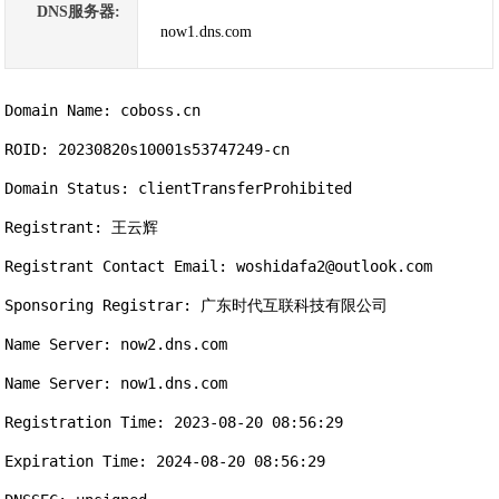
DNS服务器:
now1.dns.com
Domain Name: coboss.cn

ROID: 20230820s10001s53747249-cn

Domain Status: clientTransferProhibited

Registrant: 王云辉

Registrant Contact Email: woshidafa2@outlook.com

Sponsoring Registrar: 广东时代互联科技有限公司

Name Server: now2.dns.com

Name Server: now1.dns.com

Registration Time: 2023-08-20 08:56:29

Expiration Time: 2024-08-20 08:56:29
