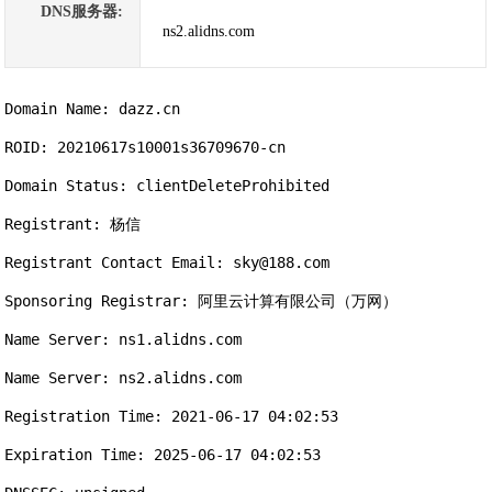
DNS服务器:
ns2.alidns.com
Domain Name: dazz.cn

ROID: 20210617s10001s36709670-cn

Domain Status: clientDeleteProhibited

Registrant: 杨信

Registrant Contact Email: sky@188.com

Sponsoring Registrar: 阿里云计算有限公司（万网）

Name Server: ns1.alidns.com

Name Server: ns2.alidns.com

Registration Time: 2021-06-17 04:02:53

Expiration Time: 2025-06-17 04:02:53
