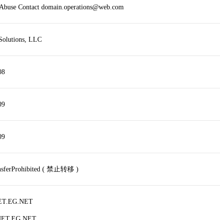
r Abuse Contact domain.operations@web.com
Solutions, LLC
08
09
09
ansferProhibited ( 禁止转移 )
ET.EG.NET
NET.EG.NET