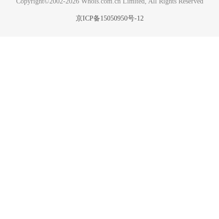
Copyright©2002-2026 Whois.com.cn Limited, All Rights Reserved
京ICP备15050950号-12