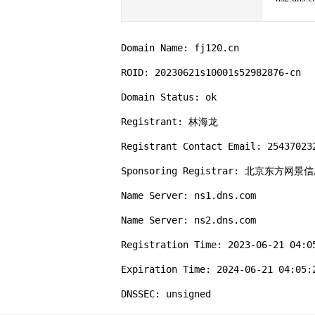
Domain Name: fj120.cn

ROID: 20230621s10001s52982876-cn

Domain Status: ok

Registrant: 林海龙

Registrant Contact Email: 254370232
Sponsoring Registrar: 北京东方网
Name Server: ns1.dns.com

Name Server: ns2.dns.com

Registration Time: 2023-06-21 04:05
Expiration Time: 2024-06-21 04:05:2