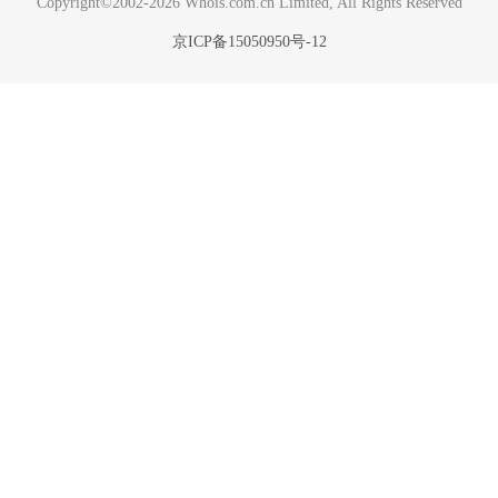
Copyright©2002-2026 Whois.com.cn Limited, All Rights Reserved
京ICP备15050950号-12