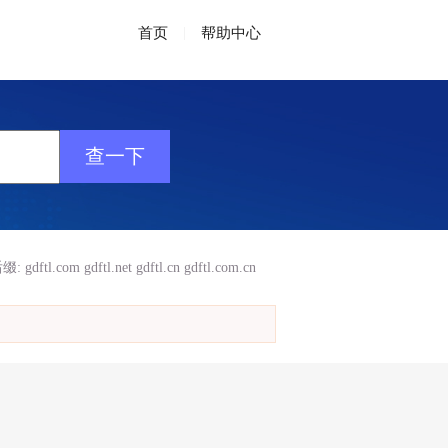
首页
|
帮助中心
缀:
gdftl.com
gdftl.net
gdftl.cn
gdftl.com.cn