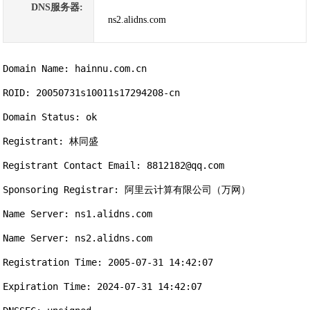
DNS服务器:
ns2.alidns.com
Domain Name: hainnu.com.cn

ROID: 20050731s10011s17294208-cn

Domain Status: ok

Registrant: 林同盛

Registrant Contact Email: 8812182@qq.com

Sponsoring Registrar: 阿里云计算有限公司（万网）

Name Server: ns1.alidns.com

Name Server: ns2.alidns.com

Registration Time: 2005-07-31 14:42:07

Expiration Time: 2024-07-31 14:42:07
