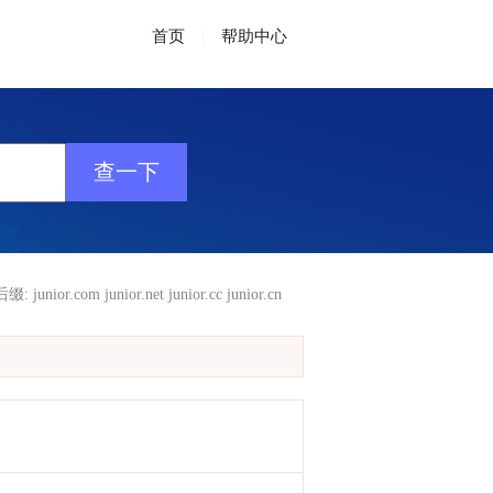
首页
|
帮助中心
后缀:
junior.com
junior.net
junior.cc
junior.cn