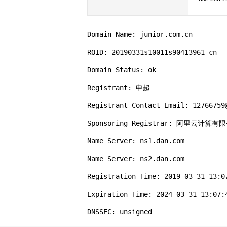
Domain Name: junior.com.cn

ROID: 20190331s10011s90413961-cn

Domain Status: ok

Registrant: 申超

Registrant Contact Email: 12766759@
Sponsoring Registrar: 阿里云计算
Name Server: ns1.dan.com

Name Server: ns2.dan.com

Registration Time: 2019-03-31 13:07
Expiration Time: 2024-03-31 13:07:4