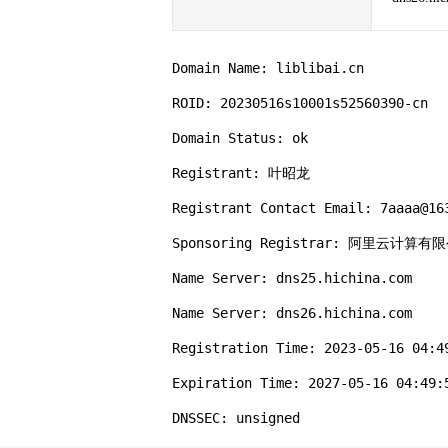
Domain Name: liblibai.cn

ROID: 20230516s10001s52560390-cn

Domain Status: ok

Registrant: 叶昭龙

Registrant Contact Email: 7aaaa@163
Sponsoring Registrar: 阿里云计算
Name Server: dns25.hichina.com

Name Server: dns26.hichina.com

Registration Time: 2023-05-16 04:49
Expiration Time: 2027-05-16 04:49:5