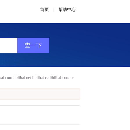
首页
|
帮助中心
ibai.com
liblibai.net
liblibai.cc
liblibai.com.cn