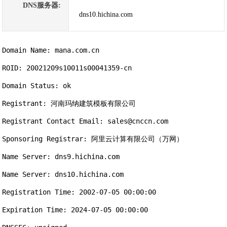
DNS服务器:
dns10.hichina.com
Domain Name: mana.com.cn

ROID: 20021209s10011s00041359-cn

Domain Status: ok

Registrant: 河南玛纳建筑模板有限公司

Registrant Contact Email: sales@cnccn.com

Sponsoring Registrar: 阿里云计算有限公司（万网）

Name Server: dns9.hichina.com

Name Server: dns10.hichina.com

Registration Time: 2002-07-05 00:00:00

Expiration Time: 2024-07-05 00:00:00
