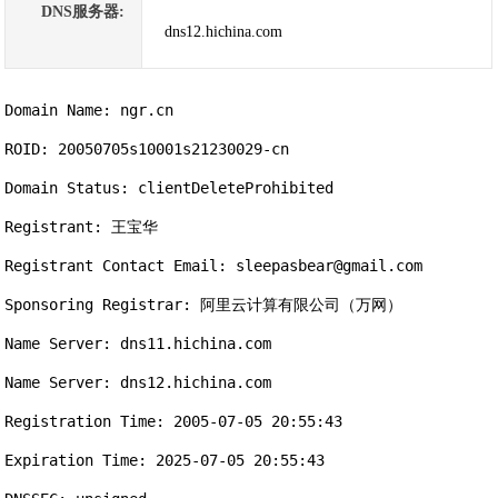
DNS服务器:
dns12.hichina.com
Domain Name: ngr.cn

ROID: 20050705s10001s21230029-cn

Domain Status: clientDeleteProhibited

Registrant: 王宝华

Registrant Contact Email: sleepasbear@gmail.com

Sponsoring Registrar: 阿里云计算有限公司（万网）

Name Server: dns11.hichina.com

Name Server: dns12.hichina.com

Registration Time: 2005-07-05 20:55:43

Expiration Time: 2025-07-05 20:55:43
