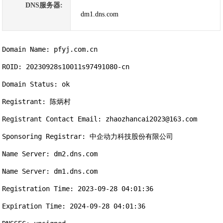
DNS服务器:
dm1.dns.com
Domain Name: pfyj.com.cn

ROID: 20230928s10011s97491080-cn

Domain Status: ok

Registrant: 陈炳村

Registrant Contact Email: zhaozhancai2023@163.com

Sponsoring Registrar: 中企动力科技股份有限公司

Name Server: dm2.dns.com

Name Server: dm1.dns.com

Registration Time: 2023-09-28 04:01:36

Expiration Time: 2024-09-28 04:01:36
