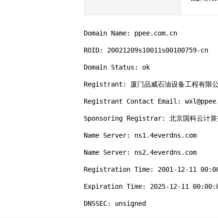
Domain Name: ppee.com.cn

ROID: 20021209s10011s00100759-cn

Domain Status: ok

Registrant: 厦门品威石油设备工程有限公
Registrant Contact Email: wxl@ppee.
Sponsoring Registrar: 北京
Name Server: ns1.4everdns.com

Name Server: ns2.4everdns.com

Registration Time: 2001-12-11 00:00
Expiration Time: 2025-12-11 00:00:0