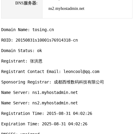
DNS服务器:
ns2.myhostadmin.net
Domain Name: tosing.cn

ROID: 20150831s10001s76914318-cn

Domain Status: ok

Registrant: 张洪恩

Registrant Contact Email: leoncool@qq.com

Sponsoring Registrar: 成都西维数码科技有限公司

Name Server: ns1.myhostadmin.net

Name Server: ns2.myhostadmin.net

Registration Time: 2015-08-31 04:02:26

Expiration Time: 2025-08-31 04:02:26
