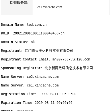
DNS服务器:
ce1.xincache.com
Domain Name: twd.com.cn

ROID: 20021209s10011s00049453-cn

Domain Status: ok

Registrant: 江门市天王达科技实业有限公司

Registrant Contact Email: mh997763755@126.com

Sponsoring Registrar: 北京新网数码信息技术有限公司

Name Server: ce2.xincache.com

Name Server: ce1.xincache.com

Registration Time: 1999-08-11 00:00:00

Expiration Time: 2029-08-11 00:00:00
