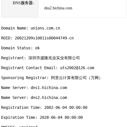
DNS服务器:
dns2.hichina.com
Domain Name: unions.com.cn

ROID: 20021209s10011s00044749-cn

Domain Status: ok

Registrant: 深圳市盛隆兆业实业有限公司

Registrant Contact Email: uts2002@126.com

Sponsoring Registrar: 阿里云计算有限公司（万网）

Name Server: dns1.hichina.com

Name Server: dns2.hichina.com

Registration Time: 2002-06-04 00:00:00

Expiration Time: 2028-06-04 00:00:00
