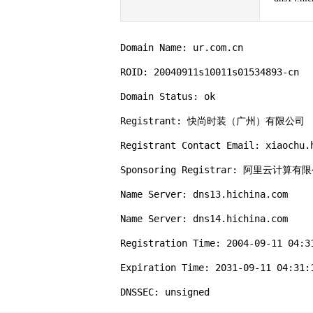
Domain Name: ur.com.cn

ROID: 20040911s10011s01534893-cn

Domain Status: ok

Registrant: 快尚时装（广州）有限公司

Registrant Contact Email: xiaochu.h
Sponsoring Registrar: 阿里云计算
Name Server: dns13.hichina.com

Name Server: dns14.hichina.com

Registration Time: 2004-09-11 04:31
Expiration Time: 2031-09-11 04:31:1