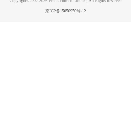
Copyright©2002-2026 Whois.com.cn Limited, All Rights Reserved
京ICP备15050950号-12