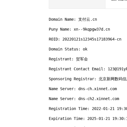
Domain Name: 支付云.cn

Puny Name: xn--9kqpgw37d.cn

ROID: 20220121s12345s17183964-cn

Domain Status: ok

Registrant: 贺军会

Registrant Contact Email: 123@191yk
Sponsoring Registrar: 北京新网数
Name Server: dns-ch.xinnet.com

Name Server: dns-ch2.xinnet.com

Registration Time: 2022-01-21 19:30
Expiration Time: 2025-01-21 19:30:1