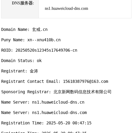
DNS服务器:
ns1.huaweicloud-dns.com
Domain Name: 玄戒.cn

Puny Name: xn--xnu410b.cn

ROID: 20250520s12345s17649706-cn

Domain Status: ok

Registrant: 金涛

Registrant Contact Email: 15618387976@163.com

Sponsoring Registrar: 北京新网数码信息技术有限公司

Name Server: ns1.huaweicloud-dns.cn

Name Server: ns1.huaweicloud-dns.com

Registration Time: 2025-05-20 00:47:15
