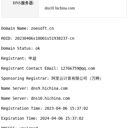
DNS服务器:
dns10.hichina.com
Domain Name: zoesoft.cn

ROID: 20230406s10001s51938237-cn

Domain Status: ok

Registrant: 申超

Registrant Contact Email: 12766759@qq.com

Sponsoring Registrar: 阿里云计算有限公司（万网）

Name Server: dns9.hichina.com

Name Server: dns10.hichina.com

Registration Time: 2023-04-06 15:37:02

Expiration Time: 2024-04-06 15:37:02
