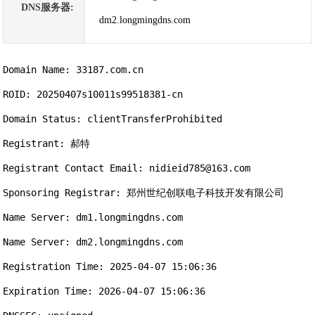
DNS服务器:
dm2.longmingdns.com
Domain Name: 33187.com.cn

ROID: 20250407s10011s99518381-cn

Domain Status: clientTransferProhibited

Registrant: 郝特

Registrant Contact Email: nidieid785@163.com

Sponsoring Registrar: 郑州世纪创联电子科技开发有限公司

Name Server: dm1.longmingdns.com

Name Server: dm2.longmingdns.com

Registration Time: 2025-04-07 15:06:36

Expiration Time: 2026-04-07 15:06:36
