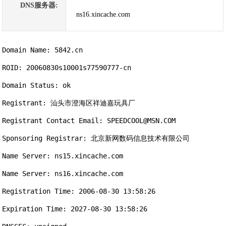
DNS服务器:
ns16.xincache.com
Domain Name: 5842.cn

ROID: 20060830s10001s77590777-cn

Domain Status: ok

Registrant: 汕头市澄海区祥迪嘉玩具厂

Registrant Contact Email: SPEEDCOOL@MSN.COM

Sponsoring Registrar: 北京新网数码信息技术有限公司

Name Server: ns15.xincache.com

Name Server: ns16.xincache.com

Registration Time: 2006-08-30 13:58:26

Expiration Time: 2027-08-30 13:58:26
