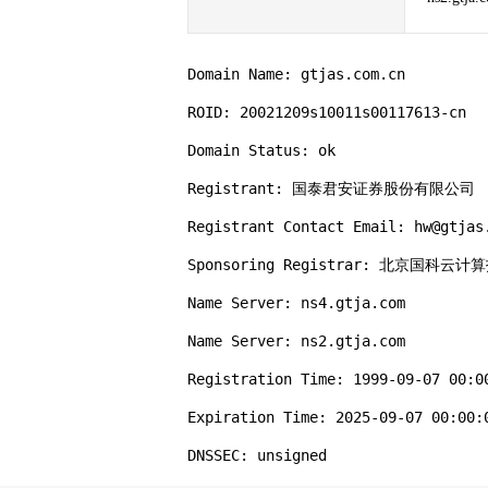
Domain Name: gtjas.com.cn

ROID: 20021209s10011s00117613-cn

Domain Status: ok

Registrant: 国泰君安证券股份有限公司

Registrant Contact Email: hw@gtjas.
Sponsoring Registrar: 北京
Name Server: ns4.gtja.com

Name Server: ns2.gtja.com

Registration Time: 1999-09-07 00:00
Expiration Time: 2025-09-07 00:00:0