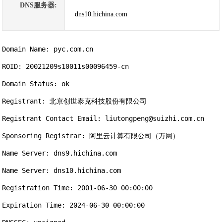
DNS服务器:
dns10.hichina.com
Domain Name: pyc.com.cn

ROID: 20021209s10011s00096459-cn

Domain Status: ok

Registrant: 北京创世泰克科技股份有限公司

Registrant Contact Email: liutongpeng@suizhi.com.cn

Sponsoring Registrar: 阿里云计算有限公司（万网）

Name Server: dns9.hichina.com

Name Server: dns10.hichina.com

Registration Time: 2001-06-30 00:00:00

Expiration Time: 2024-06-30 00:00:00
