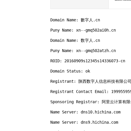
Domain Name: 數字人.cn

Puny Name: xn--gmq502ai0h.cn

Domain Name: 数字人.cn

Puny Name: xn--gmq502atzh.cn

ROID: 20160909s12345s14336073-cn

Domain Status: ok

Registrant: 陕西数字人信息科技有限公司
Registrant Contact Email: 199955959
Sponsoring Registrar: 阿里云计算
Name Server: dns10.hichina.com

Name Server: dns9.hichina.com
