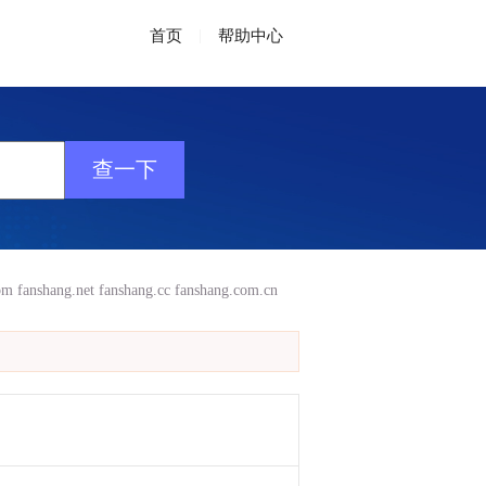
首页
|
帮助中心
om
fanshang.net
fanshang.cc
fanshang.com.cn