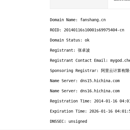
Domain Name: fanshang.cn

ROID: 20140116s10001s69975404-cn

Domain Status: ok

Registrant: 张卓波

Registrant Contact Email: mygod.che
Sponsoring Registrar: 阿里云计算
Name Server: dns15.hichina.com

Name Server: dns16.hichina.com

Registration Time: 2014-01-16 04:01
Expiration Time: 2026-01-16 04:01:5