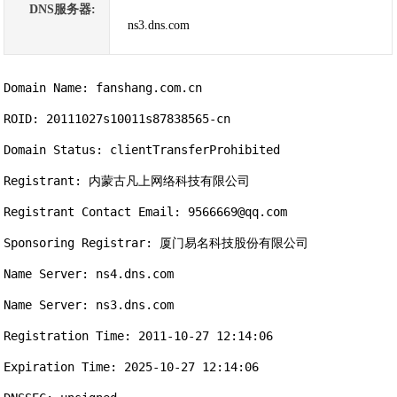
DNS服务器:
ns3.dns.com
Domain Name: fanshang.com.cn

ROID: 20111027s10011s87838565-cn

Domain Status: clientTransferProhibited

Registrant: 内蒙古凡上网络科技有限公司

Registrant Contact Email: 9566669@qq.com

Sponsoring Registrar: 厦门易名科技股份有限公司

Name Server: ns4.dns.com

Name Server: ns3.dns.com

Registration Time: 2011-10-27 12:14:06

Expiration Time: 2025-10-27 12:14:06
